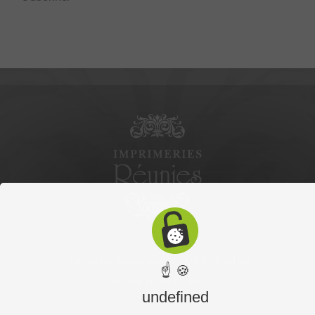
16 rue de Refembre - 03000 MOULINS
☝ 🍪
Tél. 04 70 44 01 85
undefined